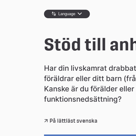
e
Language
å
Stöd till a
k
o
Har din livskamrat drabbat
föräldrar eller ditt barn (fr
m
Kanske är du förälder eller
funktionsnedsättning?
m
u
På lättläst svenska