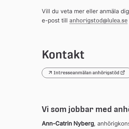
Vill du veta mer eller anmäla di
e-post till 
anhorigstod@lulea.se
Kontakt
Intresseanmälan anhörigstöd
Länk 
till 
extern 
webbplats
Vi som jobbar med anh
Ann-Catrin Nyberg
, anhörigkons