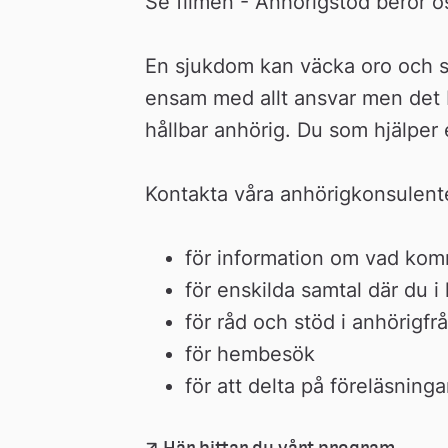
Se filmen - Anhörigstöd berör os
En sjukdom kan väcka oro och sor
ensam med allt ansvar men det be
hållbar anhörig. Du som hjälper
Kontakta våra anhörigkonsulent
för information om vad kom
för enskilda samtal där du i l
för råd och stöd i anhörigfr
för hembesök
för att delta på föreläsninga
Här hittar du vårt program