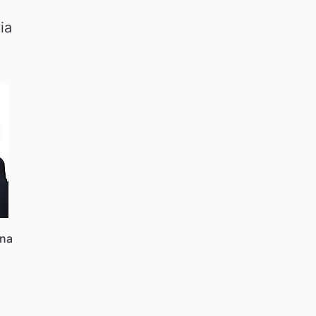
a 
ena