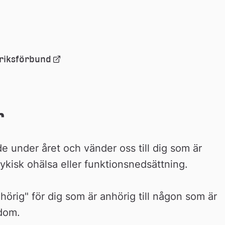
Länk 
 riksförbund
till 
extern 
webbplats
r
e under året och vänder oss till dig som är 
ykisk ohälsa eller funktionsnedsättning.
örig" för dig som är anhörig till någon som är 
kdom.