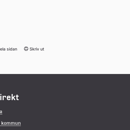
ela sidan
Skriv ut
direkt
la
in kommun