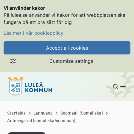
Vi använder kakor
På lulea.se använder vi kakor för att webbplatsen ska
fungera på ett bra sätt för dig
Läs mer i vår cookiepolicy
Accept all cookies
Customize settings
Gå till innehållet
L
u
Startsida
Language
Soomaali (Somaliska)
Anhörigstöd (somaliska/soomaali)
l