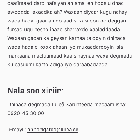
caafimaad daro nafsiyan ah ama leh hoos u dhac 
awoodda laxaadka ah? Waxaan diyaar kugu nahay 
wada hadal gaar ah oo aad si xasiloon oo deggan 
fursad ugu hesho inaad sharraxdo xaaladdaada. 
Waxaan gacan ka geysan karnaa talooyin dhinaca 
wada hadalo koox ahaan iyo muxaadarooyin isla 
markaana macluumaad kaa sinaynaa waxa degmadu 
ku casuumi karto adiga iyo qaraabadaada.
Nala soo xiriir:
Dhinaca degmada Luleå Xarunteeda macaamiisha: 
0920-45 30 00
Ii-mayll: 
anhorigstod@lulea.se