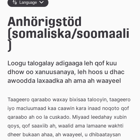
e
Language
å
Anhörigstöd 
k
(somaliska/soomaali
o
)
m
m
Loogu talogalay adigaaga leh qof kuu 
u
dhow oo xanuusanaya, leh hoos u dhac 
awoodda laxaadka ah ama ah waayeel
n
Taageero qaraabo waxay bixisaa talooyin, taageero 
iyo macluumaad kaa caawin kara inaad noqoto qof 
qaraabo ah oo la cuskado. Miyaad leedahay xubin 
qoys, qof saaxiib ah, waalid ama lamaane wakhti 
dheer bukaan ahaa, ah waayeel, u dhibaataysan 