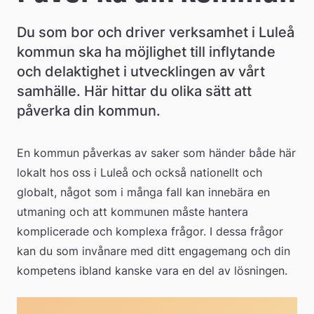
e
å
Du som bor och driver verksamhet i Luleå 
kommun ska ha möjlighet till inflytande 
k
och delaktighet i utvecklingen av vårt 
o
samhälle. Här hittar du olika sätt att 
m
påverka din kommun.
m
En kommun påverkas av saker som händer både här 
u
lokalt hos oss i Luleå och också nationellt och 
n
globalt, något som i många fall kan innebära en 
utmaning och att kommunen måste hantera 
komplicerade och komplexa frågor. I dessa frågor 
kan du som invånare med ditt engagemang och din 
kompetens ibland kanske vara en del av lösningen.