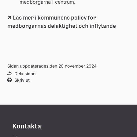
medborgarna i centrum.
Läs mer i kommunens policy för 
(pdf, 1.3
Länk
medborgarnas delaktighet och inflytande
till
ett
Sidan uppdaterades den 20 november 2024
dokume
Dela sidan
Skriv ut
Kontakta