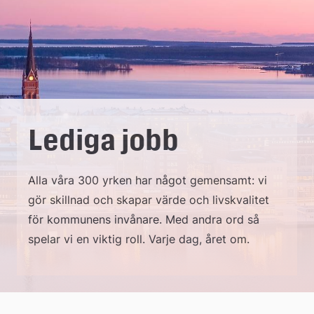
å
k
o
m
m
Lediga jobb
u
n
Alla våra 300 yrken har något gemensamt: vi
gör skillnad och skapar värde och livskvalitet
för kommunens invånare. Med andra ord så
spelar vi en viktig roll. Varje dag, året om.