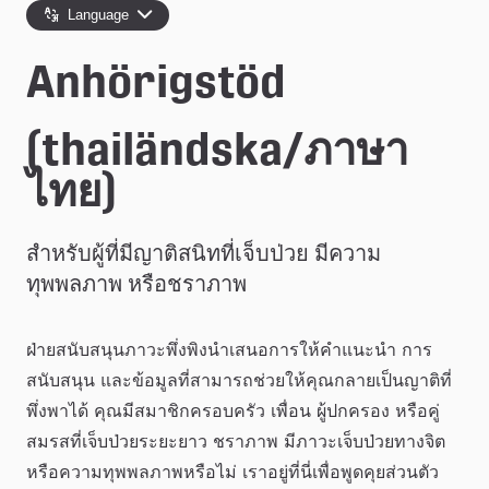
e
Language
å
Anhörigstöd
k
o
(thailändska/ภาษา
m
ไทย)
m
สำหรับผู้ที่มีญาติสนิทที่เจ็บป่วย มีความ
u
ทุพพลภาพ หรือชราภาพ
n
ฝ่ายสนับสนุนภาวะพึ่งพิงนำเสนอการให้คำแนะนำ การ
สนับสนุน และข้อมูลที่สามารถช่วยให้คุณกลายเป็นญาติที่
พึ่งพาได้ คุณมีสมาชิกครอบครัว เพื่อน ผู้ปกครอง หรือคู่
สมรสที่เจ็บป่วยระยะยาว ชราภาพ มีภาวะเจ็บป่วยทางจิต 
หรือความทุพพลภาพหรือไม่ เราอยู่ที่นี่เพื่อพูดคุยส่วนตัว