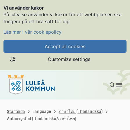
Vi använder kakor
På lulea.se använder vi kakor för att webbplatsen ska
fungera på ett bra sätt för dig
Läs mer i vår cookiepolicy
Accept all cookies
Customize settings
Gå till innehållet
L
u
Startsida
Language
ภาษาไทย (Thailändska)
Anhörigstöd (thailändska/ภาษาไทย)
l