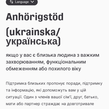
e
Language
å
Anhörigstöd
k
o
(ukrainska/
m
українська)
m
якщо у вас є близька людина з важким 
u
захворюванням, функціональним 
n
обмеженням або похилого віку
Підтримка близьких пропонує поради, підтримку 
та інформацію, які допоможуть вам у цій 
ситуації. Один з членів вашої сім'ї, друг, батько, 
мати або партнер страждає на довготривале 