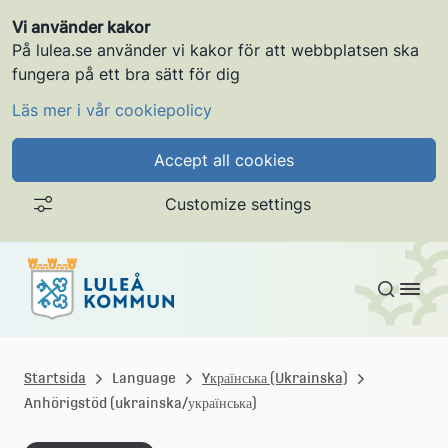
Vi använder kakor
På lulea.se använder vi kakor för att webbplatsen ska
fungera på ett bra sätt för dig
Läs mer i vår cookiepolicy
Accept all cookies
Customize settings
Gå till innehållet
L
u
Startsida
Language
Yкраїнська (Ukrainska)
Anhörigstöd (ukrainska/українська)
l