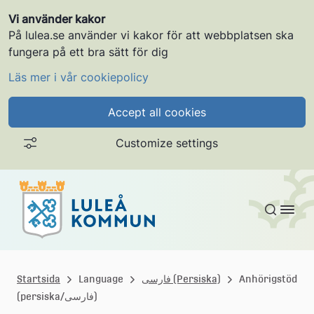
Vi använder kakor
På lulea.se använder vi kakor för att webbplatsen ska
fungera på ett bra sätt för dig
Läs mer i vår cookiepolicy
Accept all cookies
Customize settings
Gå till innehållet
L
u
Anhörigstöd
فارسی (Persiska)
Language
Startsida
(persiska/فارسی)
l