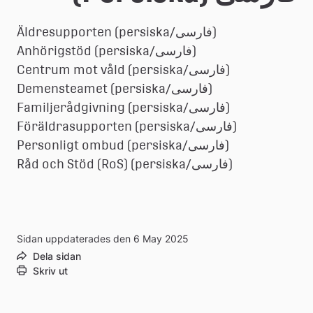
e
å
Äldresupporten (persiska/فارسی)
Anhörigstöd (persiska/فارسی)
k
Centrum mot våld (persiska/فارسی)
o
Demensteamet (persiska/فارسی)
m
Familjerådgivning (persiska/فارسی)
Föräldrasupporten (persiska/فارسی)
m
Personligt ombud (persiska/فارسی)
u
Råd och Stöd (RoS) (persiska/فارسی)
n
Sidan uppdaterades den 6 May 2025
Dela sidan
Skriv ut