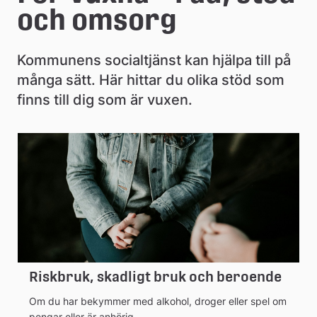
e
och omsorg
å
k
Kommunens socialtjänst kan hjälpa till på 
många sätt. Här hittar du olika stöd som 
o
finns till dig som är vuxen.
m
m
u
n
Riskbruk, skadligt bruk och beroende
Om du har bekymmer med alkohol, droger eller spel om
pengar eller är anhörig.