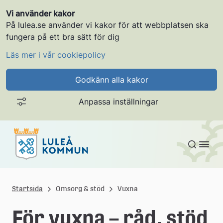
Vi använder kakor
På lulea.se använder vi kakor för att webbplatsen ska
fungera på ett bra sätt för dig
Läs mer i vår cookiepolicy
Godkänn alla kakor
Anpassa inställningar
Gå till innehållet
L
u
Startsida
Omsorg & stöd
Vuxna
l
För vuxna – råd, stöd 