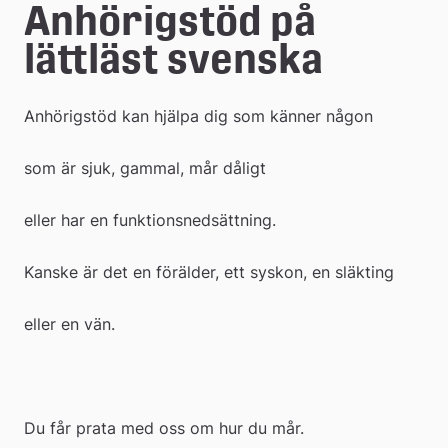
e
Anhörigstöd på 
å
lättläst svenska
k
Anhörigstöd kan hjälpa dig som känner någon
o
m
som är sjuk, gammal, mår dåligt
m
eller har en funktionsnedsättning.
u
Kanske är det en förälder, ett syskon, en släkting
n
eller en vän.
Du får prata med oss om hur du mår.