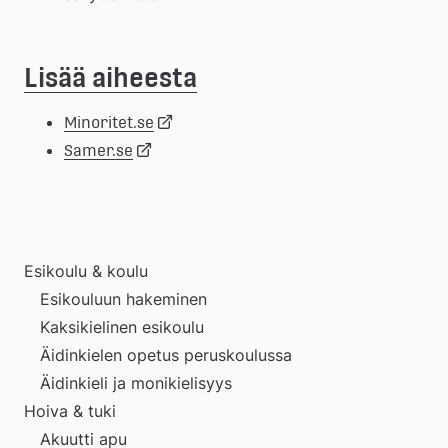
Lisää aiheesta
Länk
Minoritet.se
Länk
Samer.se
till
till
extern
extern
Esikoulu & koulu
webbplats
Esikouluun hakeminen
webbplats
Kaksikielinen esikoulu
Äidinkielen opetus peruskoulussa
Äidinkieli ja monikielisyys
Hoiva & tuki
Akuutti apu