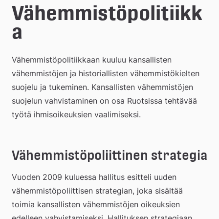
e
Vähemmistöpolitiikk
å
a
k
Vähemmistöpolitiikkaan kuuluu kansallisten 
o
vähemmistöjen ja historiallisten vähemmistökielten 
m
suojelu ja tukeminen. Kansallisten vähemmistöjen 
m
suojelun vahvistaminen on osa Ruotsissa tehtävää 
työtä ihmisoikeuksien vaalimiseksi.  
u
n
Vähemmistöpoliittinen strategia
Vuoden 2009 kuluessa hallitus esitteli uuden 
vähemmistöpoliittisen strategian, joka sisältää 
toimia kansallisten vähemmistöjen oikeuksien 
edelleen vahvistamiseksi. Hallituksen strategiaan 