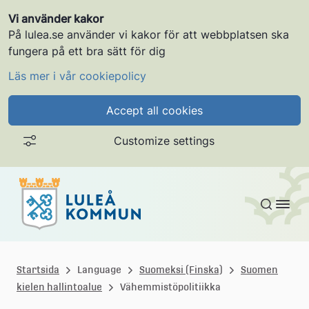
Vi använder kakor
På lulea.se använder vi kakor för att webbplatsen ska
fungera på ett bra sätt för dig
Läs mer i vår cookiepolicy
Accept all cookies
Customize settings
Gå till innehållet
L
u
Startsida
Language
Suomeksi (Finska)
Suomen
kielen hallintoalue
Vähemmistöpolitiikka
l