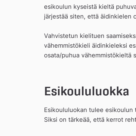
esikoulun kyseistä kieltä puhuva
järjestää siten, että äidinkielen
Vahvistetun kielituen saamiseksi
vähemmistökieli äidinkieleksi e
osata/puhua vähemmistökieltä s
Esikoululuokka
Esikoululuokan tulee esikoulun ta
Siksi on tärkeää, että kerrot rehto