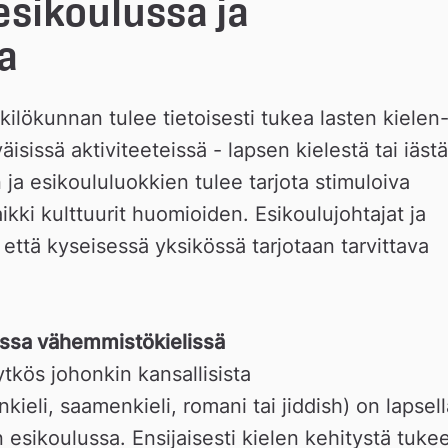
sikoulussa ja 
a
ilökunnan tulee tietoisesti tukea lasten kielen-
äisissä aktiviteeteissä - lapsen kielestä tai iästä 
ja esikoululuokkien tulee tarjota stimuloiva 
ikki kulttuurit huomioiden. Esikoulujohtajat ja 
että kyseisessä yksikössä tarjotaan tarvittava 
sissa vähemmistökielissä 
ytkös johonkin kansallisista 
eli, saamenkieli, romani tai jiddish) on lapsella
 esikoulussa. Ensijaisesti kielen kehitystä tukee