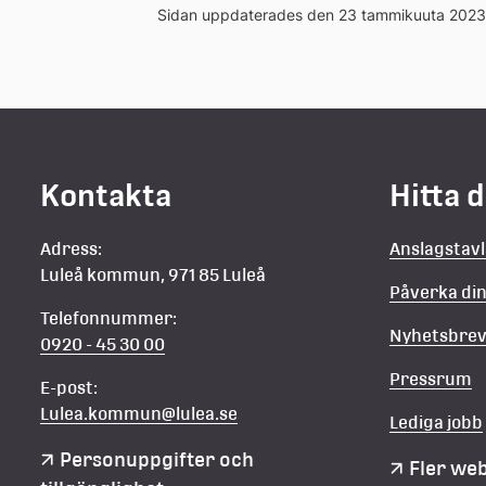
Sidan uppdaterades den 23 tammikuuta 2023
Kontakta
Hitta 
Adress:
Anslagstav
Luleå kommun, 971 85 Luleå
Påverka d
Telefonnummer:
Nyhetsbre
0920 - 45 30 00
Pressrum
E-post:
Lulea.kommun@lulea.se
Lediga jobb
Personuppgifter och 
Fler we