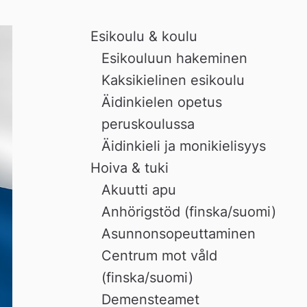
Esikoulu & koulu
Esikouluun hakeminen
Kaksikielinen esikoulu
Äidinkielen opetus
peruskoulussa
Äidinkieli ja monikielisyys
Hoiva & tuki
Akuutti apu
Anhörigstöd (finska/suomi)
Asunnonsopeuttaminen
Centrum mot våld
(finska/suomi)
Demensteamet