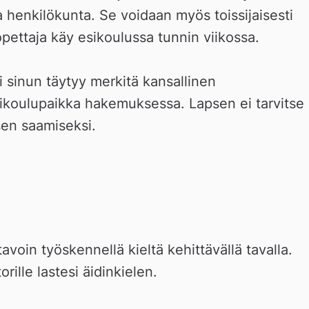
 henkilökunta. Se voidaan myös toissijaisesti 
 opettaja käy esikoulussa tunnin viikossa. 
 sinun täytyy merkitä kansallinen 
sikoulupaikka hakemuksessa. Lapsen ei tarvitse  
en saamiseksi.   
voin työskennellä kieltä kehittävällä tavalla. 
rille lastesi äidinkielen. 