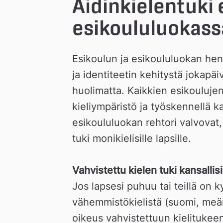
Äidinkielentuki e
esikoululuokass
Esikoulun ja esikoululuokan henk
ja identiteetin kehitystä jokapäiv
huolimatta. Kaikkien esikoulujen 
kieliympäristö ja työskennellä ka
esikoululuokan rehtori valvovat, 
tuki monikielisille lapsille.
Vahvistettu kielen tuki kansalli
Jos lapsesi puhuu tai teillä on k
vähemmistökielistä (suomi, meänki
oikeus vahvistettuun kielitukeen