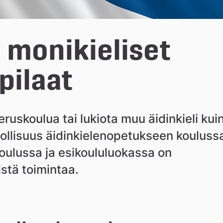
a monikieliset 
pilaat
ruskoulua tai lukiota muu äidinkieli kuin
ollisuus äidinkielenopetukseen koulussa
oulussa ja esikoululuokassa on 
istä toimintaa.