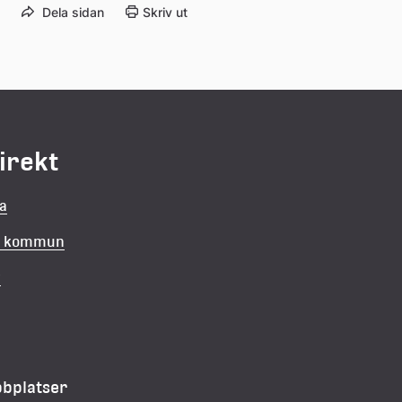
Dela sidan
Skriv ut
direkt
la
in kommun
v
bbplatser