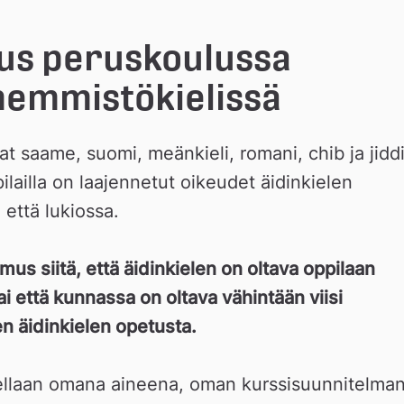
us peruskoulussa 
ähemmistökielissä
t saame, suomi, meänkieli, romani, chib ja jiddiš
lailla on laajennetut oikeudet äidinkielen 
että lukiossa.
us siitä, että äidinkielen on oltava oppilaan 
i että kunnassa on oltava vähintään viisi 
en äidinkielen opetusta.
ellaan omana aineena, oman kurssisuunnitelman