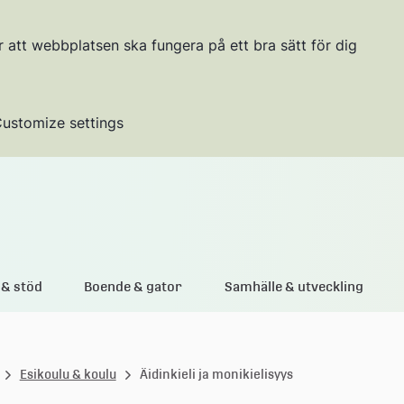
r att webbplatsen ska fungera på ett bra sätt för dig
ustomize settings
Gå till innehållet
& stöd
Boende & gator
Samhälle & utveckling
Esikoulu & koulu
Äidinkieli ja monikielisyys