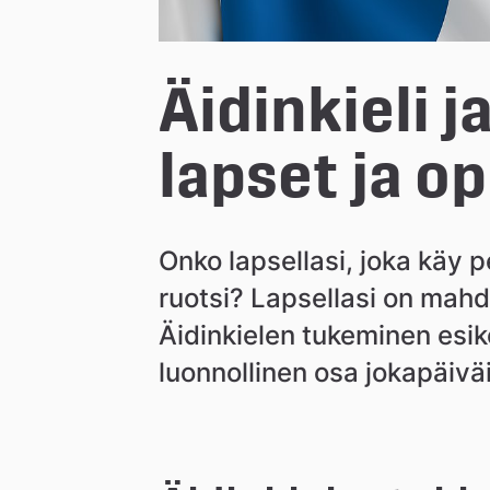
n
Äidinkieli j
lapset ja op
Onko lapsellasi, joka käy pe
ruotsi? Lapsellasi on mahd
Äidinkielen tukeminen esik
luonnollinen osa jokapäivä