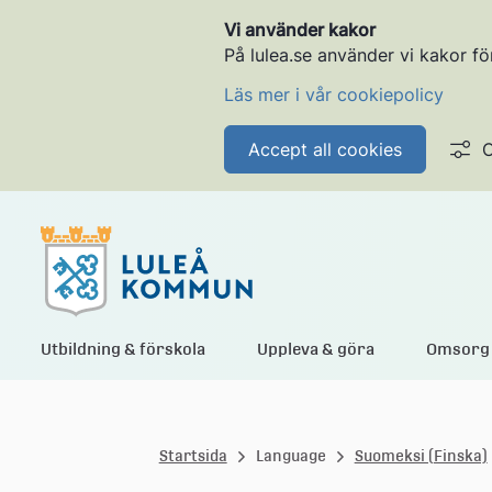
Vi använder kakor
På lulea.se använder vi kakor fö
Läs mer i vår cookiepolicy
Accept all cookies
C
L
Utbildning & förskola
Uppleva & göra
Omsorg 
u
Startsida
Language
Suomeksi (Finska)
l