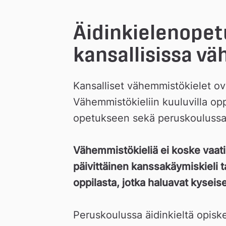
Äidinkielenopet
kansallisissa v
Kansalliset vähemmistökielet ova
Vähemmistökieliin kuuluvilla oppi
opetukseen sekä peruskoulussa 
Vähemmistökieliä ei koske vaatim
päivittäinen kanssakäymiskieli ta
oppilasta, jotka haluavat kyseis
Peruskoulussa äidinkieltä opisk