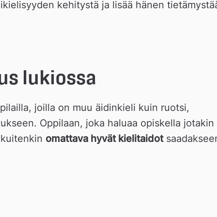
ielisyyden kehitystä ja lisää hänen tietämystää
us lukiossa
lailla, joilla on muu äidinkieli kuin ruotsi, 
kseen. Oppilaan, joka haluaa opiskella jotakin 
kuitenkin 
omattava hyvät kielitaidot
 saadakseen