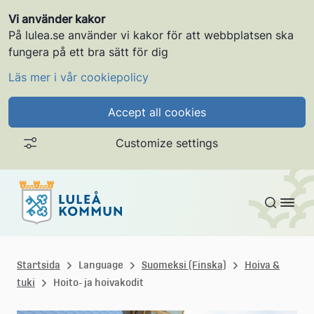
Vi använder kakor
På lulea.se använder vi kakor för att webbplatsen ska
fungera på ett bra sätt för dig
Läs mer i vår cookiepolicy
Accept all cookies
Customize settings
Gå till innehållet
L
u
Startsida
Language
Suomeksi (Finska)
Hoiva &
tuki
Hoito- ja hoivakodit
l