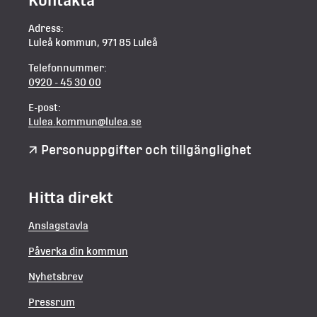
Adress:
Luleå kommun, 971 85 Luleå
Telefonnummer:
0920 - 45 30 00
E-post:
Lulea.kommun@lulea.se
Personuppgifter och tillgänglighet
Hitta direkt
Anslagstavla
Påverka din kommun
Nyhetsbrev
Pressrum