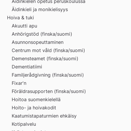
Äidinkielen opetus peruskoulussa
Äidinkieli ja monikielisyys
Hoiva & tuki
Akuutti apu
Anhörigstöd (finska/suomi)
Asunnonsopeuttaminen
Centrum mot våld (finska/suomi)
Demensteamet (finska/suomi)
Dementiatiimi
Familjerådgivning (finska/suomi)
Fixar'n
Föräldrasupporten (finska/suomi)
Hoitoa suomenkielellä
Hoito- ja hoivakodit
Kaatumistapaturmien ehkäisy
Kotipalvelu