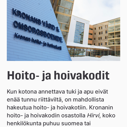
e
å
k
o
m
m
u
Hoito- ja hoivakodit
n
Kun kotona annettava tuki ja apu eivät 
enää tunnu riittäviltä, on mahdollista 
hakeutua hoito- ja hoivakotiin. Kronanin 
hoito- ja hoivakodin osastolla 
Hirvi
, koko 
henkilökunta puhuu suomea tai 