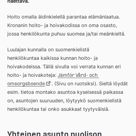
haettava. 
Hoito omalla äidinkielellä parantaa elämänlaatua. 
Kronanin hoito- ja hoivakodissa on oma osasto, 
jossa henkilökunta puhuu suomea ja/tai meänkieltä.
Luulajan kunnalla on suomenkielistä 
henkilökuntaa kaikissa kunnan hoito- ja 
hoivakodeissa. Tällä sivulla voi verrata kunnan eri 
hoito- ja hoivakoteja: 
Jämför Vård- och 
Länk
. (Sivu on ruotsiksi). Sieltä löydät 
omsorgsboende
esim. tietoa montako asuntoa kyseisessä paikassa 
on, asuntojen suuruuden, löytyykö suomenkielistä 
till
henkilökuntaa tai onko asukkaat tyytyväisiä.
extern
Yhteinen asunto puolison 
webbplats