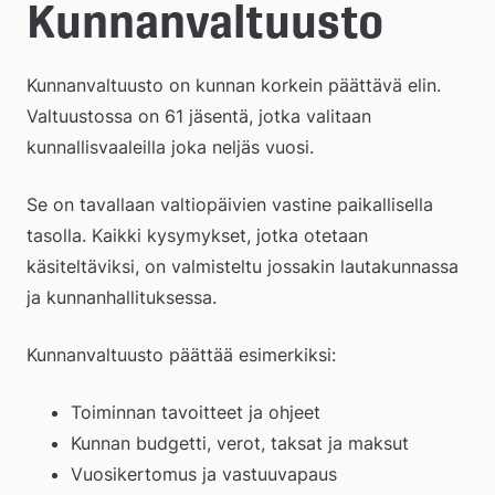
e
Kunnanvaltuusto
å
Kunnanvaltuusto on kunnan korkein päättävä elin. 
k
Valtuustossa on 61 jäsentä, jotka valitaan 
o
kunnallisvaaleilla joka neljäs vuosi.
m
Se on tavallaan valtiopäivien vastine paikallisella 
m
tasolla. Kaikki kysymykset, jotka otetaan 
u
käsiteltäviksi, on valmisteltu jossakin lautakunnassa 
ja kunnanhallituksessa.
n
Kunnanvaltuusto päättää esimerkiksi:
Toiminnan tavoitteet ja ohjeet
Kunnan budgetti, verot, taksat ja maksut
Vuosikertomus ja vastuuvapaus