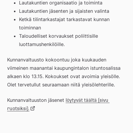
Lautakuntien organisaatio ja toiminta
Lautakuntien jäsenten ja sijaisten valinta
Ketkä tilintarkastajat tarkastavat kunnan 
toiminnan
Taloudelliset korvaukset poliittisille 
luottamushenkilöille.
Kunnanvaltuusto kokoontuu joka kuukauden 
viimeinen maanantai kaupungintalon istuntosalissa 
alkaen klo 13.15. Kokoukset ovat avoimia yleisölle. 
Olet tervetullut seuraamaan niitä yleisölehterille. 
Kunnanvaltuuston jäsenet 
löytyvät täältä (sivu 
Länk
ruotsiksi).
till