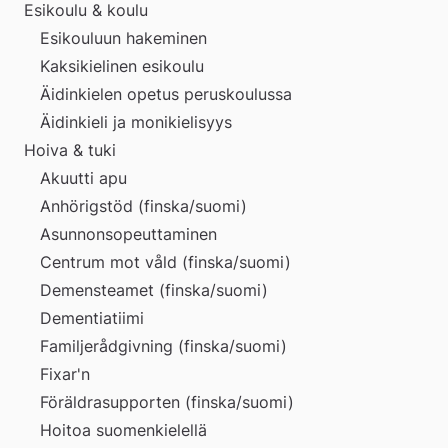
Esikoulu & koulu
extern
Esikouluun hakeminen
Kaksikielinen esikoulu
webbplats
Äidinkielen opetus peruskoulussa
Äidinkieli ja monikielisyys
Hoiva & tuki
Akuutti apu
Anhörigstöd (finska/suomi)
Asunnonsopeuttaminen
Centrum mot våld (finska/suomi)
Demensteamet (finska/suomi)
Dementiatiimi
Familjerådgivning (finska/suomi)
Fixar'n
Föräldrasupporten (finska/suomi)
Hoitoa suomenkielellä