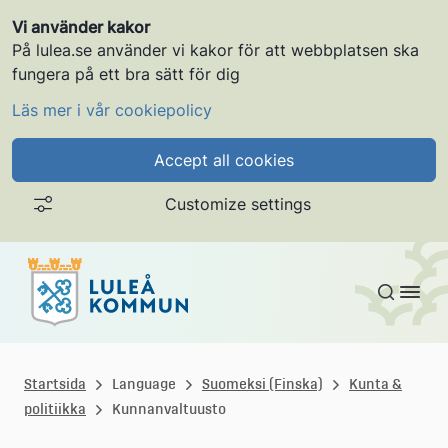
Vi använder kakor
På lulea.se använder vi kakor för att webbplatsen ska
fungera på ett bra sätt för dig
Läs mer i vår cookiepolicy
Accept all cookies
Customize settings
Gå till innehållet
L
u
Startsida
Language
Suomeksi (Finska)
Kunta &
politiikka
Kunnanvaltuusto
l