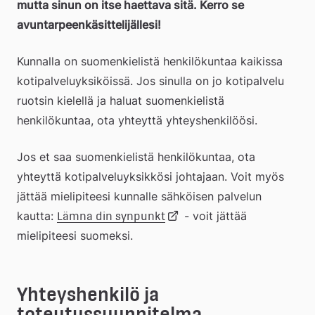
mutta sinun on itse haettava sitä. Kerro se 
avuntarpeenkäsittelijällesi!
Kunnalla on suomenkielistä henkilökuntaa kaikissa 
kotipalveluyksiköissä. Jos sinulla on jo kotipalvelu 
ruotsin kielellä ja haluat suomenkielistä 
henkilökuntaa, ota yhteyttä yhteyshenkilöösi.
Jos et saa suomenkielistä henkilökuntaa, ota 
yhteyttä kotipalveluyksikkösi johtajaan. Voit myös 
jättää mielipiteesi kunnalle sähköisen palvelun 
kautta: 
Länk
 - voit jättää 
Lämna din synpunkt
mielipiteesi suomeksi.
till
Yhteyshenkilö ja 
extern
toteutussuunnitelma