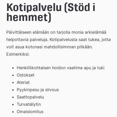
e
Kotipalvelu (Stöd i 
å
hemmet)
k
Päivittäiseen elämään on tarjolla monia arkielämää 
o
helpottavia palveluja. Kotipalvelusta saat tukea, jotta 
m
voit asua kotonasi mahdollisimman pitkään. 
m
Esimerkiksi:
u
Henkilökohtaisen hoidon vaatima apu ja tuki
n
Ostokset
Ateriat
Pyykinpesu ja siivous
Saattopalvelu
Turvahälytin
Omaislomitus