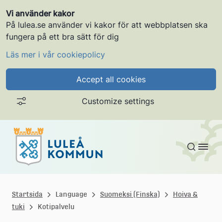
Vi använder kakor
På lulea.se använder vi kakor för att webbplatsen ska
fungera på ett bra sätt för dig
Läs mer i vår cookiepolicy
Accept all cookies
Customize settings
Gå till innehållet
L
u
Startsida
Language
Suomeksi (Finska)
Hoiva &
tuki
Kotipalvelu
l