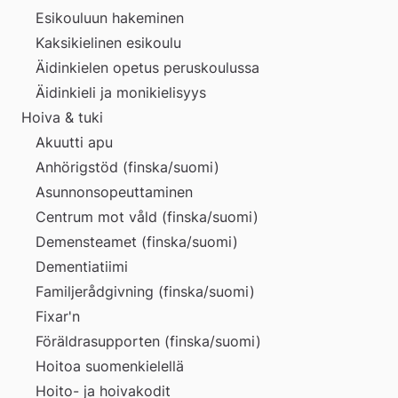
Esikouluun hakeminen
Kaksikielinen esikoulu
Äidinkielen opetus peruskoulussa
Äidinkieli ja monikielisyys
Hoiva & tuki
Akuutti apu
Anhörigstöd (finska/suomi)
Asunnonsopeuttaminen
Centrum mot våld (finska/suomi)
Demensteamet (finska/suomi)
Dementiatiimi
Familjerådgivning (finska/suomi)
Fixar'n
Föräldrasupporten (finska/suomi)
Hoitoa suomenkielellä
Hoito- ja hoivakodit