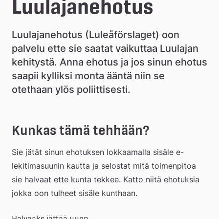
e
Luulajanehotus
å
Luulajanehotus (Luleåförslaget) oon 
k
palvelu ette sie saatat vaikuttaa Luulajan 
o
kehitystä. Anna ehotus ja jos sinun ehotus 
m
saapii kylliksi monta ääntä niin se 
otethaan ylös poliittisesti.
m
u
Kunkas tämä tehhään?
n
Sie jätät sinun ehotuksen lokkaamalla sisäle e-
lekitimasuunin kautta ja selostat mitä toimenpitoa 
sie halvaat ette kunta tekkee. Katto niitä ehotuksia 
jokka oon tulheet sisäle kunthaan.
Halvaaks jättää uuen 