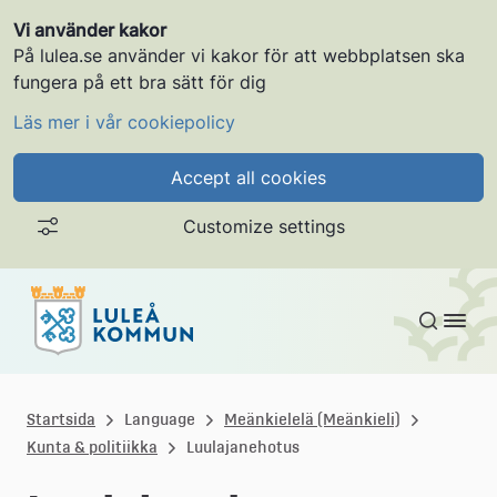
Vi använder kakor
På lulea.se använder vi kakor för att webbplatsen ska
fungera på ett bra sätt för dig
Läs mer i vår cookiepolicy
Accept all cookies
Customize settings
Gå till innehållet
L
u
Startsida
Language
Meänkielelä (Meänkieli)
Kunta & politiikka
Luulajanehotus
l