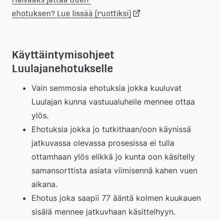
Länk
ehotuksen? Lue lissää (ruottiksi)
till
Käyttäintymisohjeet 
Luulajanehotukselle
extern
Vain semmosia ehotuksia jokka kuuluvat 
webbplats
Luulajan kunna vastuualuheile mennee ottaa 
ylös.
Ehotuksia jokka jo tutkithaan/oon käynissä 
jatkuvassa olevassa prosesissa ei tulla 
ottamhaan ylös elikkä jo kunta oon käsitelly 
samansorttista asiata viimisennä kahen vuen 
aikana.
Ehotus joka saapii 77 ääntä kolmen kuukauen 
sisälä mennee jatkuvhaan käsittelhyyn.