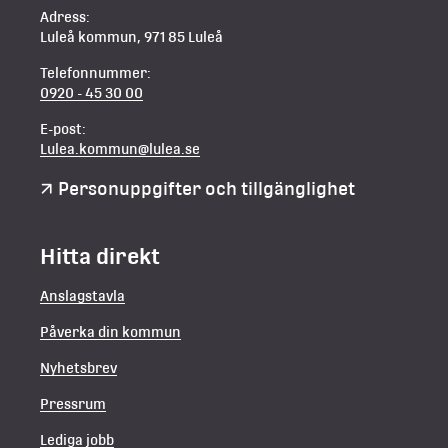
Adress:
Luleå kommun, 971 85 Luleå
Telefonnummer:
0920 - 45 30 00
E-post:
Lulea.kommun@lulea.se
Personuppgifter och tillgänglighet
Hitta direkt
Anslagstavla
Påverka din kommun
Nyhetsbrev
Pressrum
Lediga jobb