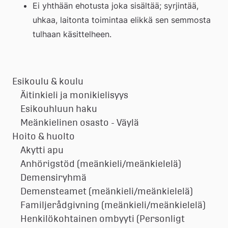
Ei yhthään ehotusta joka sisältää; syrjintää, 
uhkaa, laitonta toimintaa elikkä sen semmosta 
tulhaan käsittelheen.
Esikoulu & koulu
Äitinkieli ja monikielisyys
Esikouhluun haku
Meänkielinen osasto - Väylä
Hoito & huolto
Akytti apu
Anhörigstöd (meänkieli/meänkielelä)
Demensiryhmä
Demensteamet (meänkieli/meänkielelä)
Familjerådgivning (meänkieli/meänkielelä)
Henkilökohtainen ombyyti (Personligt