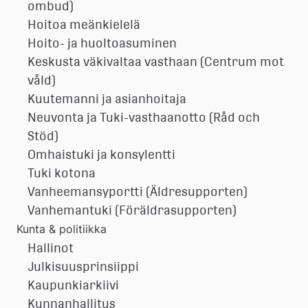
ombud)
Hoitoa meänkielelä
Hoito- ja huoltoasuminen
Keskusta väkivaltaa vasthaan (Centrum mot
våld)
Kuutemanni ja asianhoitaja
Neuvonta ja Tuki-vasthaanotto (Råd och
Stöd)
Omhaistuki ja konsylentti
Tuki kotona
Vanheemansyportti (Äldresupporten)
Vanhemantuki (Föräldrasupporten)
Kunta & politiikka
Hallinot
Julkisuusprinsiippi
Kaupunkiarkiivi
Kunnanhallitus