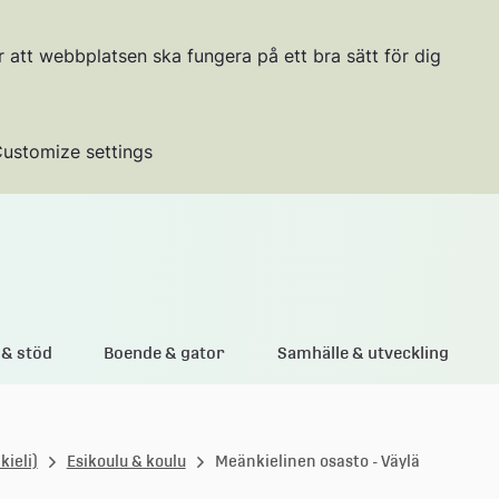
r att webbplatsen ska fungera på ett bra sätt för dig
ustomize settings
Gå till innehållet
& stöd
Boende & gator
Samhälle & utveckling
ieli)
Esikoulu & koulu
Meänkielinen osasto - Väylä