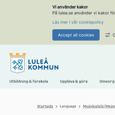
Vi använder kakor
På lulea.se använder vi kakor fö
Läs mer i vår cookiepolicy
Accept all cookies
C
L
Utbildning & förskola
Uppleva & göra
Omsorg 
u
Startsida
Language
Meänkielelä (Meänk
l