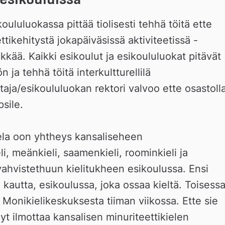
ululuokassa pittää tiolisesti tehhä töitä ette 
ettikehitystä jokapäiväsissä aktiviteetissä - 
ikkää. Kaikki esikoulut ja esikoululuokat pitävät 
 ja tehhä töitä interkultturellilä 
aja/esikoululuokan rektori valvoo ette osastolla
psile.
ela oon yhtheys kansaliseheen 
, meänkieli, saamenkieli, roominkieli ja 
 vahvistethuun kielitukheen esikoulussa. Ensi 
kautta, esikoulussa, joka ossaa kieltä. Toisessa
 Monikielikeskuksesta tiiman viikossa. Ette sie 
yt ilmottaa kansalisen minuriteettikielen 