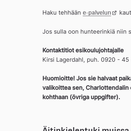
Haku tehhään 
e-palvelun
Länk 
 kaut
till 
extern 
Jos sulla oon hunteerinkiä niin 
webbpl
Kontaktitiot esikoulujohtajalle
Kirsi Lagerdahl, puh. 0920 - 45 
Huomioitte! Jos sie halvaat paika
valikoittea sen, Charlottendalin
kohthaan (övriga uppgifter). 
Äitinkielentuki muissa