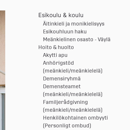
Esikoulu & koulu
Äitinkieli ja monikielisyys
Esikouhluun haku
Meänkielinen osasto - Väylä
Hoito & huolto
Akytti apu
Anhörigstöd
(meänkieli/meänkielelä)
Demensiryhmä
Demensteamet
(meänkieli/meänkielelä)
Familjerådgivning
(meänkieli/meänkielelä)
Henkilökohtainen ombyyti
(Personligt ombud)