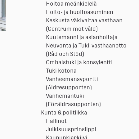
Hoitoa meänkielelä
Hoito- ja huoltoasuminen
Keskusta väkivaltaa vasthaan
(Centrum mot våld)
Kuutemanni ja asianhoitaja
Neuvonta ja Tuki-vasthaanotto
(Råd och Stöd)
Omhaistuki ja konsylentti
Tuki kotona
Vanheemansyportti
(Äldresupporten)
Vanhemantuki
(Föräldrasupporten)
Kunta & politiikka
Hallinot
Julkisuusprinsiippi
Kaupunkiarkiivi