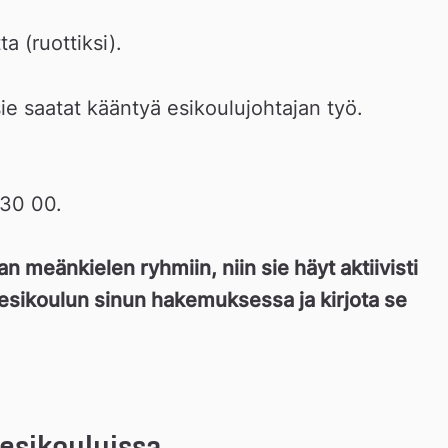
ta (ruottiksi).
sie saatat kääntyä esikoulujohtajan työ. 
ats
30 00.  
n meänkielen ryhmiin, niin sie häyt aktiivisti 
 esikoulun sinun hakemuksessa ja kirjota se 
 esikouluissa