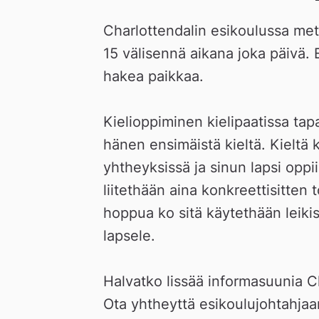
Charlottendalin esikoulussa met 
15 välisennä aikana joka päivä. E
hakea paikkaa.
Kielioppiminen kielipaatissa tapah
hänen ensimäistä kieltä. Kieltä 
yhtheyksissä ja sinun lapsi oppii 
liitethään aina konkreettisitten 
hoppua ko sitä käytethään leikiss
lapsele.
Halvatko lissää informasuunia C
Ota yhtheyttä esikoulujohtahjaa