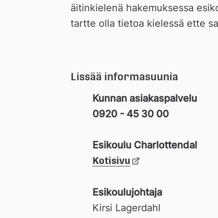
äitinkielenä hakemuksessa esikou
tartte olla tietoa kielessä ette s
Lissää informasuunia
Kunnan asiakaspalvelu
0920 - 45 30 00 
Esikoulu Charlottendal
Kotisivu
Länk 
till 
extern 
Esikoulujohtaja
webbplats
Kirsi Lagerdahl