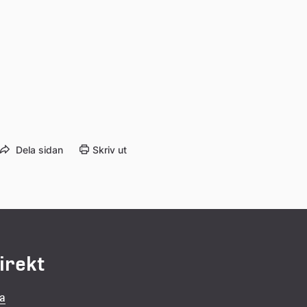
Dela sidan
Skriv ut
direkt
la