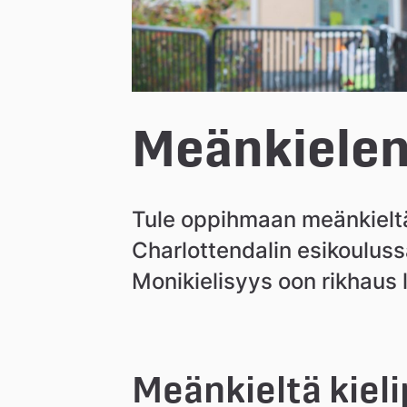
n
Meänkielen 
Tule oppihmaan meänkieltä
Charlottendalin esikouluss
Monikielisyys oon rikhaus 
Meänkieltä kieli