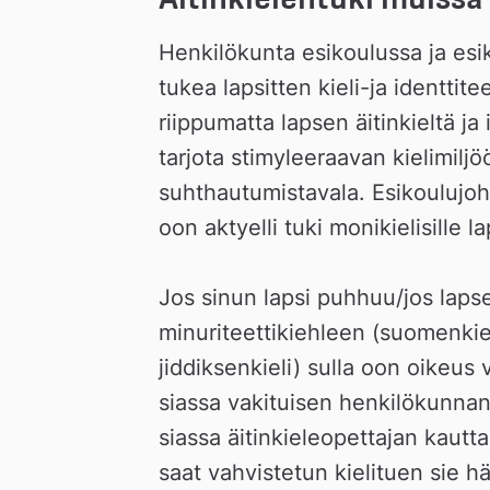
Henkilökunta esikoulussa ja esiko
tukea lapsitten kieli-ja identtite
riippumatta lapsen äitinkieltä ja 
tarjota stimyleeraavan kielimiljöön
suhthautumistavala. Esikoulujoht
oon aktyelli tuki monikielisille la
Jos sinun lapsi puhhuu/jos laps
minuriteettikiehleen (suomenkieli
jiddiksenkieli) sulla oon oikeus
siassa vakituisen henkilökunnan 
siassa äitinkieleopettajan kautta
saat vahvistetun kielituen sie hä