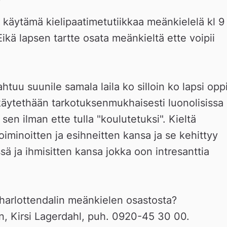
käytämä kielipaatimetutiikkaa meänkielelä kl 9 j
ikä lapsen tartte osata meänkieltä ette voipii 
tuu suunile samala laila ko silloin ko lapsi oppii
käytethään tarkotuksenmukhaisesti luonolisissa 
sen ilman ette tulla "koulutetuksi". Kieltä 
toiminoitten ja esihneitten kansa ja se kehittyy 
ä ja ihmisitten kansa jokka oon intresanttia 
harlottendalin meänkielen osastosta? 
n, Kirsi Lagerdahl, puh. 0920-45 30 00.