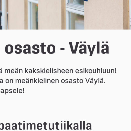
osasto - Väylä
 meän kakskielisheen esikouhluun! 
a on meänkielinen osasto Väylä. 
lapsele!
paatimetutiikalla