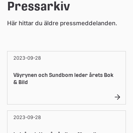
e
Pressarkiv
å
Här hittar du äldre pressmeddelanden.
k
o
m
2023-09-28
m
u
Väyrynen och Sundbom leder årets Bok
n
& Bild
2023-09-28