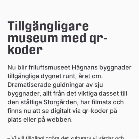
e
å
Tillgängligare 
k
museum med qr-
o
koder
m
m
Nu blir friluftsmuseet Hägnans byggnader 
u
tillgängliga dygnet runt, året om. 
Dramatiserade guidningar av sju 
n
byggnader, allt från det viktiga dasset till 
den ståtliga Storgården, har filmats och 
finns nu att se digitalt via qr-koder på 
plats eller på webben.
– Vi vill tillgängliggöra det kulturarv vi vårdar och 