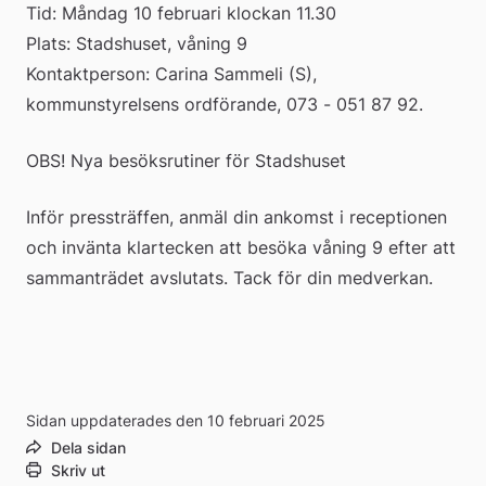
Tid: Måndag 10 februari klockan 11.30
till
till
Plats: Stadshuset, våning 9
Kontaktperson: Carina Sammeli (S), 
extern
ett
kommunstyrelsens ordförande, 073 - 051 87 92.
webbplats
dokument
OBS! Nya besöksrutiner för Stadshuset
Inför pressträffen, anmäl din ankomst i receptionen 
och invänta klartecken att besöka våning 9 efter att 
sammanträdet avslutats. Tack för din medverkan.
Sidan uppdaterades den 10 februari 2025
Dela sidan
Skriv ut