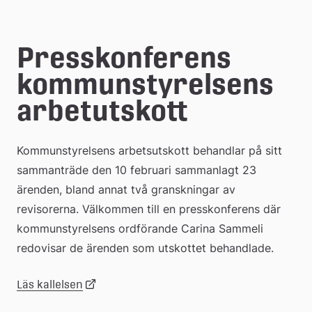
e
å
Presskonferens 
k
kommunstyrelsens 
o
arbetutskott
m
m
Kommunstyrelsens arbetsutskott behandlar på sitt 
u
sammanträde den 10 februari sammanlagt 23 
n
ärenden, bland annat två granskningar av 
revisorerna. Välkommen till en presskonferens där 
kommunstyrelsens ordförande Carina Sammeli 
redovisar de ärenden som utskottet behandlade.
Länk
Länk
Läs kallelsen